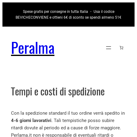
Vai
Spese gratis per consegne in tutta Italia ・ Usa il codice
al
BEVICHECONVIENE e ottieni 6€ di sconto se spendi almeno 51€
contenuto
Peralma
Tempi e costi di spedizione
Con la spedizione standard il tuo ordine verrà spedito in
4-6 giorni lavorativi
. Tali tempistiche posso subire
ritardi dovute al periodo ed a cause di forze maggiore.
Perlama.it non è responsabile di eventuali ritardi o