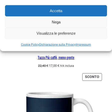
Accetta
Nega
Visualizza le preferenze
Cookie Policy
Dichiarazione sulla Privacy
Impressum
Tazza Più caffè, meno gente
Il
Il
22,40
€
17,00
€
IVA inclusa
prezzo
prezzo
originale
attuale
PRODO
SCONTO
era:
è:
IN
22,40 €.
17,00 €.
OFFERT