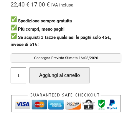
I
I
22,40
€
17,00
€
IVA inclusa
l
l
p
p
Spedizione sempre gratuita
r
r
Più compri, meno paghi
e
e
Se acquisti 3 tazze qualsiasi le paghi solo 45€,
invece di 51€!
z
z
z
z
Consegna Prevista Stimata 16/08/2026
o
o
o
a
T
Aggiungi al carrello
a
r
t
z
i
t
z
g
u
a
i
a
F
n
l
a
a
e
s
c
l
è