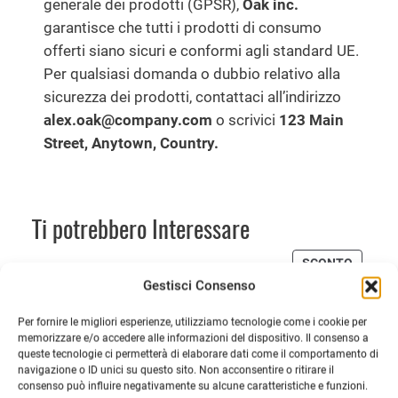
generale dei prodotti (GPSR),
Oak inc.
garantisce che tutti i prodotti di consumo
offerti siano sicuri e conformi agli standard UE.
Per qualsiasi domanda o dubbio relativo alla
sicurezza dei prodotti, contattaci all’indirizzo
alex.oak@company.com
o scrivici
123 Main
Street, Anytown, Country.
Ti potrebbero Interessare
PRODO
SCONTO
IN
Gestisci Consenso
OFFERT
Per fornire le migliori esperienze, utilizziamo tecnologie come i cookie per
memorizzare e/o accedere alle informazioni del dispositivo. Il consenso a
queste tecnologie ci permetterà di elaborare dati come il comportamento di
navigazione o ID unici su questo sito. Non acconsentire o ritirare il
consenso può influire negativamente su alcune caratteristiche e funzioni.