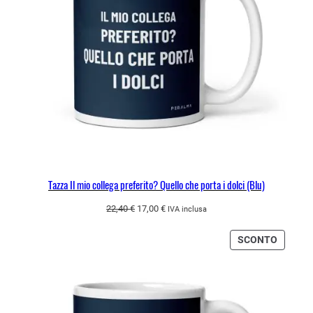
Tazza Il mio collega preferito? Quello che porta i dolci (Blu)
Il
Il
22,40
€
17,00
€
IVA inclusa
prezzo
prezzo
originale
attuale
PRODO
SCONTO
era:
è:
IN
22,40 €.
17,00 €.
OFFERT