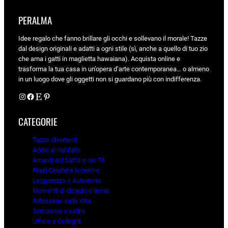
PERALMA
Idee regalo che fanno brillare gli occhi e sollevano il morale! Tazze
dal design originali e adatti a ogni stile (sì, anche a quello di tuo zio
che ama i gatti in maglietta hawaiana). Acquista online e
trasforma la tua casa in un’opera d’arte contemporanea… o almeno
in un luogo dove gli oggetti non si guardano più con indifferenza.
Instagram
Facebook
Etsy
Pinterest
CATEGORIE
Tazze divertenti
Addio al nubilato
Amanti del Caffè e del Tè
Frasi Celebri e Iconiche
Leggerezza e Autoironia
Momenti di disagio e ironia
Riflessioni sulla Vita
Sarcasmo e satira
Ufficio e Colleghi