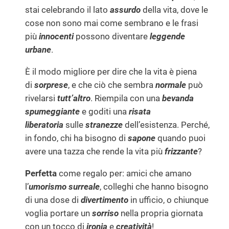
o
stai celebrando il lato
assurdo
della vita, dove le
s
cose non sono mai come sembrano e le frasi
a
più
innocenti
possono diventare
leggende
)
urbane
.
q
u
È il modo migliore per dire che la vita è piena
a
di
sorprese
, e che ciò che sembra
normale
può
n
rivelarsi
tutt’altro
. Riempila con una
bevanda
t
spumeggiante
e goditi una
risata
i
liberatoria
sulle
stranezze
dell’esistenza. Perché,
t
in fondo, chi ha bisogno di
sapone
quando puoi
à
avere una tazza che rende la vita più
frizzante
?
Perfetta
come regalo per: amici che amano
l’
umorismo surreale
, colleghi che hanno bisogno
di una dose di
divertimento
in ufficio, o chiunque
voglia portare un
sorriso
nella propria giornata
con un tocco di
ironia
e
creatività
!