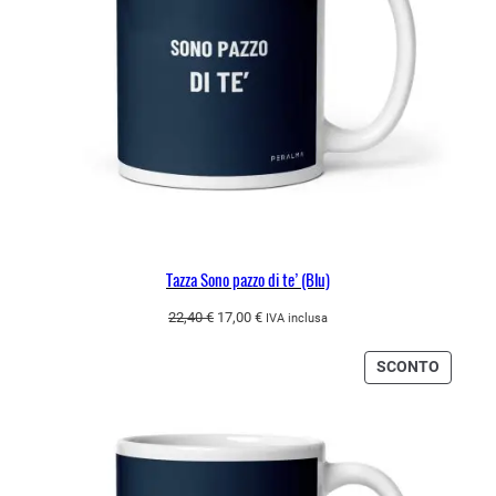
Tazza Sono pazzo di te’ (Blu)
Il
Il
22,40
€
17,00
€
IVA inclusa
prezzo
prezzo
originale
attuale
PRODO
SCONTO
era:
è:
IN
22,40 €.
17,00 €.
OFFERT