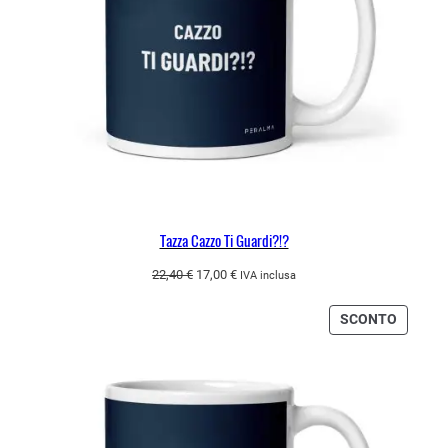
Tazza Cazzo Ti Guardi?!?
Il
Il
22,40
€
17,00
€
IVA inclusa
prezzo
prezzo
originale
attuale
PRODO
SCONTO
era:
è:
IN
22,40 €.
17,00 €.
OFFERT