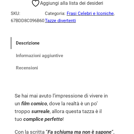
h
Aggiungi alla lista dei desideri
e
:
i
e
1
SKU:
Categoria:
Frasi Celebri e Iconiche
, 
u
r
7
67BDD8C096B60
Tazze divertenti
m
a
,
a
:
0
m
Descrizione
a
2
0
n
2
Informazioni aggiuntive
o
,
€
n
Recensioni
4
.
è
0
s
a
Se hai mai avuto l’impressione di vivere in
p
€
o
un
film comico
, dove la realtà è un po’
.
n
troppo
surreale
, allora questa tazza è il
e
tuo
complice perfetto
!
(
Con la scritta “
Fa schiuma ma non è sapone
“,
R