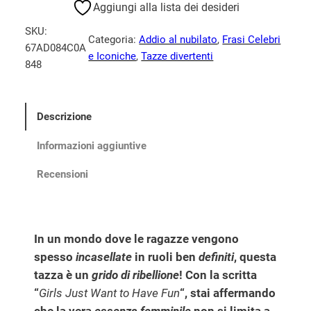
s
Aggiungi alla lista dei desideri
e
:
J
e
1
SKU:
u
Categoria:
Addio al nubilato
, 
Frasi Celebri
r
7
67AD084C0A
s
e Iconiche
, 
Tazze divertenti
848
a
,
t
:
0
W
a
2
0
Descrizione
n
2
t
,
€
Informazioni aggiuntive
t
4
.
o
Recensioni
0
H
a
v
€
In un mondo dove le ragazze vengono
e
.
F
spesso
incasellate
in ruoli ben
definiti
, questa
u
tazza è un
grido di ribellione
! Con la scritta
n
“
Girls Just Want to Have Fun
“, stai affermando
(