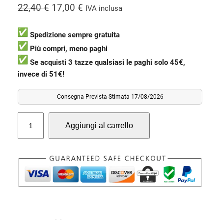
I
I
22,40
€
17,00
€
IVA inclusa
l
l
p
p
Spedizione sempre gratuita
r
r
Più compri, meno paghi
e
e
Se acquisti 3 tazze qualsiasi le paghi solo 45€,
invece di 51€!
z
z
z
z
Consegna Prevista Stimata 17/08/2026
o
o
o
a
T
Aggiungi al carrello
a
r
t
z
i
t
z
g
u
a
i
a
G
n
l
i
a
e
r
l
l
è