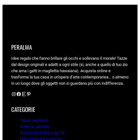
originale
attuale
era:
è:
22,40 €.
17,00 €.
PERALMA
Idee regalo che fanno brillare gli occhi e sollevano il morale! Tazze
dal design originali e adatti a ogni stile (sì, anche a quello di tuo zio
che ama i gatti in maglietta hawaiana). Acquista online e
trasforma la tua casa in un’opera d’arte contemporanea… o almeno
in un luogo dove gli oggetti non si guardano più con indifferenza.
Instagram
Facebook
Etsy
Pinterest
CATEGORIE
Tazze divertenti
Addio al nubilato
Amanti del Caffè e del Tè
Frasi Celebri e Iconiche