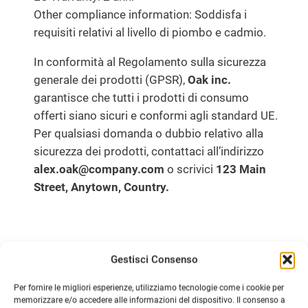
Other compliance information: Soddisfa i
requisiti relativi al livello di piombo e cadmio.
In conformità al Regolamento sulla sicurezza
generale dei prodotti (GPSR),
Oak inc.
garantisce che tutti i prodotti di consumo
offerti siano sicuri e conformi agli standard UE.
Per qualsiasi domanda o dubbio relativo alla
sicurezza dei prodotti, contattaci all’indirizzo
alex.oak@company.com
o scrivici
123 Main
Street, Anytown, Country.
Ti potrebbero Interessare
Gestisci Consenso
PRODO
SCONTO
Per fornire le migliori esperienze, utilizziamo tecnologie come i cookie per
IN
memorizzare e/o accedere alle informazioni del dispositivo. Il consenso a
OFFERT