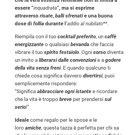
che la vera
essenza femminile
non si limita a
B
essere “
inquadrata
“, ma si esprime
l
attraverso
risate
,
balli sfrenati
e una buona
u
dose di
follia
durante l’
addio al nubilato
**.
)
q
Riempila con il tuo
cocktail preferito
, un
caffè
u
energizzante
o qualsiasi
bevanda
che faccia
a
vibrare il tuo
spirito festaiolo
. Ogni
sorso
diventa
n
un invito a
liberarsi dalle convenzioni
e a
godere
t
della vita senza freni
. E quando qualcuno ti
i
chiede cosa significa davvero
divertirsi
, puoi
t
semplicemente rispondere:
à
“Significa
abbracciare ogni istante
e ricordare
che la vita è troppo
breve
per prendersi
sul
serio
!”
Ideale
come regalo per le spose e le
loro
amiche
, questa tazza è perfetta per chi sa