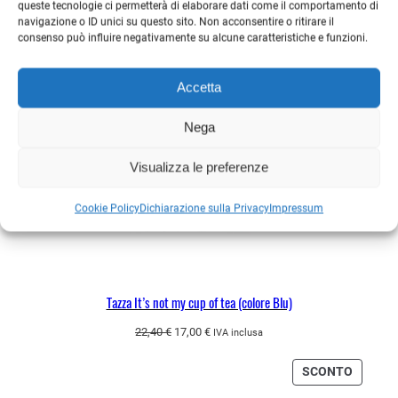
queste tecnologie ci permetterà di elaborare dati come il comportamento di
navigazione o ID unici su questo sito. Non acconsentire o ritirare il
consenso può influire negativamente su alcune caratteristiche e funzioni.
Accetta
Nega
Visualizza le preferenze
Cookie Policy
Dichiarazione sulla Privacy
Impressum
Tazza It’s not my cup of tea (colore Blu)
Il
Il
22,40
€
17,00
€
IVA inclusa
prezzo
prezzo
originale
attuale
PRODO
SCONTO
era:
è:
IN