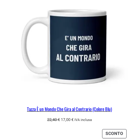
22,40 €.
17,00 €.
OFFERT
Tazza È un Mondo Che Gira al Contrario (Colore Blu)
Il
Il
22,40
€
17,00
€
IVA inclusa
prezzo
prezzo
originale
attuale
PRODO
SCONTO
era:
è: