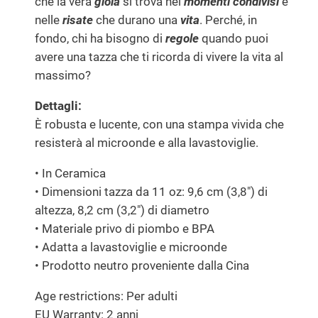
che la vera
gioia
si trova nei
momenti condivisi
e
nelle
risate
che durano una
vita
. Perché, in
fondo, chi ha bisogno di
regole
quando puoi
avere una tazza che ti ricorda di vivere la vita al
massimo?
Dettagli:
È robusta e lucente, con una stampa vivida che
resisterà al microonde e alla lavastoviglie.
• In Ceramica
• Dimensioni tazza da 11 oz: 9,6 cm (3,8″) di
altezza, 8,2 cm (3,2″) di diametro
• Materiale privo di piombo e BPA
• Adatta a lavastoviglie e microonde
• Prodotto neutro proveniente dalla Cina
Age restrictions: Per adulti
EU Warranty: 2 anni