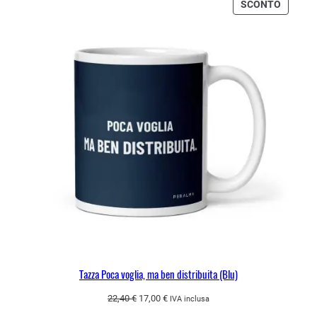
originale
attuale
PRODO
SCONTO
era:
è:
IN
22,40 €.
17,00 €.
OFFERT
Tazza Poca voglia, ma ben distribuita (Blu)
Il
Il
22,40
€
17,00
€
IVA inclusa
prezzo
prezzo