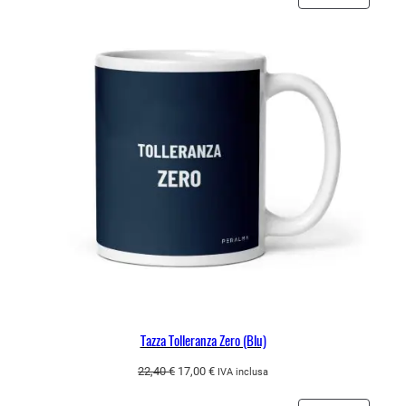
era:
è:
IN
22,40 €.
17,00 €.
OFFERT
Tazza Tolleranza Zero (Blu)
Il
Il
22,40
€
17,00
€
IVA inclusa
prezzo
prezzo