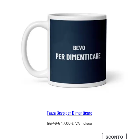
IN
22,40 €.
17,00 €.
OFFERT
Tazza Bevo per Dimenticare
Il
Il
22,40
€
17,00
€
IVA inclusa
prezzo
prezzo
originale
attuale
PRODO
SCONTO