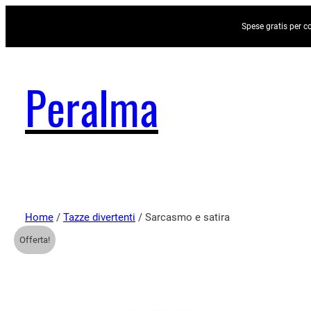
Spese gratis per c
Peralma
Home
/
Tazze divertenti
/ Sarcasmo e satira
Offerta!