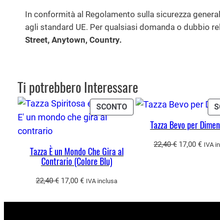
In conformità al Regolamento sulla sicurezza genera
agli standard UE. Per qualsiasi domanda o dubbio relat
Street, Anytown, Country.
Ti potrebbero Interessare
PRODOTTO
SCONTO
S
IN
Tazza Bevo per Dimen
OFFERTA
Il
Il
22,40
€
17,00
€
IVA i
Tazza È un Mondo Che Gira al
prezzo
prezz
Contrario (Colore Blu)
originale
attua
era:
è:
Il
Il
22,40
€
17,00
€
IVA inclusa
22,40 €.
17,00
prezzo
prezzo
originale
attuale
era:
è: