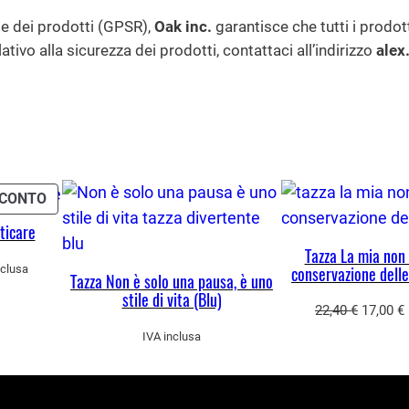
le dei prodotti (GPSR),
Oak inc.
garantisce che tutti i prodot
ivo alla sicurezza dei prodotti, contattaci all’indirizzo
ale
PRODOTTO
CONTO
IN
ticare
OFFERTA
Tazza La mia non è
nclusa
conservazione delle
Tazza Non è solo una pausa, è uno
o
stile di vita (Blu)
le
Il
I
22,40
€
17,00
€
prezzo
IVA inclusa
 €.
original
era:
è
22,40 €.