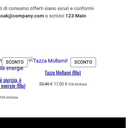
ti di consumo offerti siano sicuri e conformi
x.oak@company.com
o scrivici
123 Main
PRODOTTO
PRODOTTO
SCONTO
SCONTO
IN
IN
Tazza Mollami (Blu)
OFFERTA
OFFERTA
 pigrizia, è
Il
Il
22,40
€
17,00
€
IVA inclusa
 energie (Blu)
prezzo
prezzo
originale
attuale
l
IVA inclusa
era:
è:
prezzo
22,40 €.
17,00 €.
e
attuale
:
17,00 €.