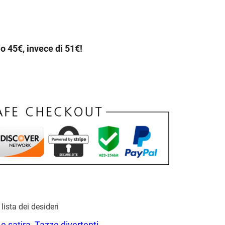
lo 45€, invece di 51€!
lista dei desideri
e satira
, 
Tazze divertenti