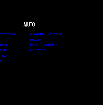
AIUTO
 spedizione
Account – Accedi al
negozio
mento
Lista dei desideri
ndita
Contattaci
lizzo
es