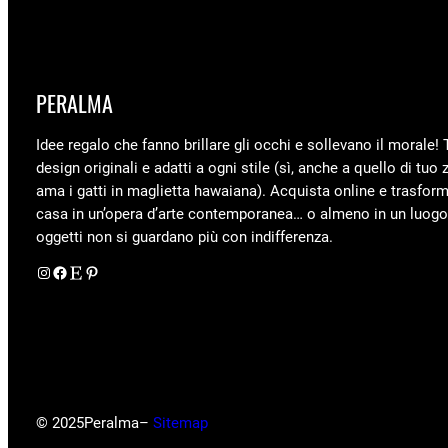
22,40 €.
17,00 €.
PERALMA
Idee regalo che fanno brillare gli occhi e sollevano il morale! 
design originali e adatti a ogni stile (sì, anche a quello di tuo 
ama i gatti in maglietta hawaiana). Acquista online e trasform
casa in un’opera d’arte contemporanea… o almeno in un luogo
oggetti non si guardano più con indifferenza.
Instagram
Facebook
Etsy
Pinterest
© 2025
Peralma
–
Sitemap