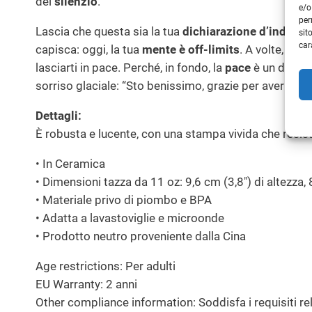
del
silenzio
.
e/o
per
Lascia che questa sia la tua
dichiarazione d’indipe
sit
car
capisca: oggi, la tua
mente è off-limits
. A volte, poc
lasciarti in pace. Perché, in fondo, la
pace
è un diritt
sorriso glaciale: “Sto benissimo, grazie per avermi 
Dettagli:
È robusta e lucente, con una stampa vivida che resist
• In Ceramica
• Dimensioni tazza da 11 oz: 9,6 cm (3,8″) di altezza,
• Materiale privo di piombo e BPA
• Adatta a lavastoviglie e microonde
• Prodotto neutro proveniente dalla Cina
Age restrictions: Per adulti
EU Warranty: 2 anni
Other compliance information: Soddisfa i requisiti rel