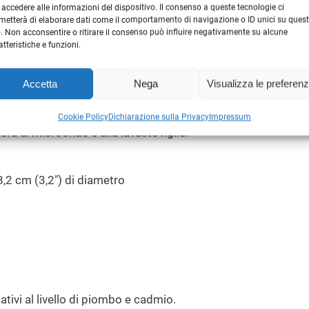
.
 accedere alle informazioni del dispositivo. Il consenso a queste tecnologie ci
u
metterà di elaborare dati come il comportamento di navigazione o ID unici su ques
a
ndenza
dal
logorio della vita moderna
. Riempila fino all’orlo
o. Non acconsentire o ritirare il consenso può influire negativamente su alcune
atteristiche e funzioni.
he
parole
possono valere più di mille
spiegazioni
. E “
Mollali
n
o umano… o almeno dovrebbe esserlo! E se qualcuno ti chie
t
Accetta
Nega
Visualizza le preferen
guardato…
mollali
!”
i
t
Cookie Policy
Dichiarazione sulla Privacy
Impressum
à
erà al microonde e alla lavastoviglie.
 8,2 cm (3,2″) di diametro
ativi al livello di piombo e cadmio.