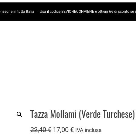
onsegne in tutta Italia ・ Usa il codice BEVICHECONVIENE e ottieni 6€ di sconto s
Tazza Mollami (Verde Turchese)
I
I
22,40
€
17,00
€
IVA inclusa