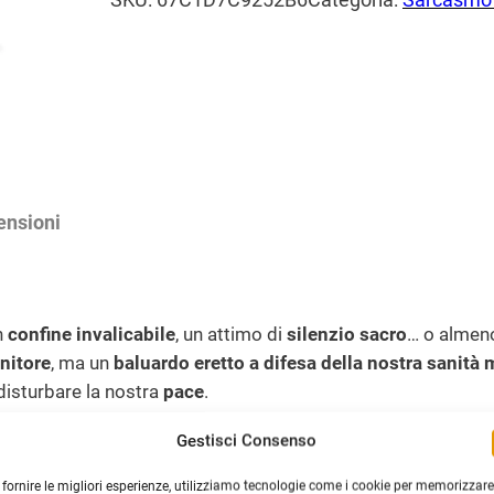
(
l
è
V
e
:
e
e
1
r
r
7
d
a
,
e
T
:
0
ensioni
u
2
0
r
2
c
,
€
h
n
confine invalicabile
, un attimo di
silenzio sacro
… o almeno
4
.
e
nitore
, ma un
baluardo eretto a difesa della nostra sanità
s
0
 disturbare la nostra
pace
.
e
di nervi
, per chi detesta le
interruzioni improvvise
, per chi
Gestisci Consenso
)
€
ollali
”. Non è un invito alla riflessione, ma un ordine diretto
q
 fornire le migliori esperienze, utilizziamo tecnologie come i cookie per memorizzare