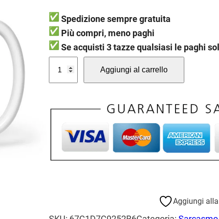
l
l
Spedizione sempre gratuita
p
p
Più compri, meno paghi
r
r
Se acquisti 3 tazze qualsiasi le paghi so
e
e
T
z
z
Aggiungi al carrello
a
z
z
z
o
o
z
a
o
a
M
r
t
o
i
t
l
g
u
l
i
a
a
n
l
m
Aggiungi alla 
i
a
e
SKU:
67C1D7C9252B6
Categoria:
Sarcasmo 