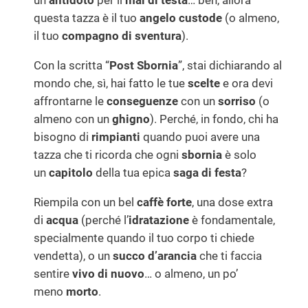
un
antidoto
per il
mal di testa
… beh, allora
s
questa tazza è il tuo
angelo custode
(o almeno,
e
il tuo
compagno di sventura
).
)
q
Con la scritta “
Post Sbornia
”, stai dichiarando al
u
mondo che, sì, hai fatto le tue
scelte
e ora devi
a
affrontarne le
conseguenze
con un
sorriso
(o
n
almeno con un
ghigno
). Perché, in fondo, chi ha
t
bisogno di
rimpianti
quando puoi avere una
i
tazza che ti ricorda che ogni
sbornia
è solo
t
un
capitolo
della tua epica
saga di festa
?
à
Riempila con un bel
caffè forte
, una dose extra
di
acqua
(perché l’
idratazione
è fondamentale,
specialmente quando il tuo corpo ti chiede
vendetta), o un
succo d’arancia
che ti faccia
sentire
vivo di nuovo
… o almeno, un po’
meno
morto
.