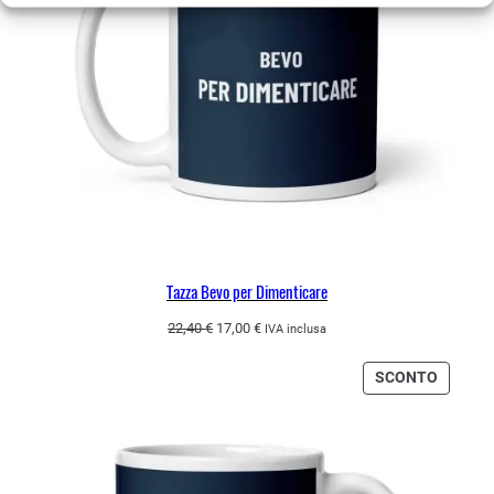
Tazza Bevo per Dimenticare
Il
Il
22,40
€
17,00
€
IVA inclusa
prezzo
prezzo
originale
attuale
PRODO
SCONTO
era:
è:
IN
22,40 €.
17,00 €.
OFFERT