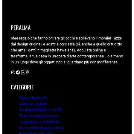
PERALMA
Idee regalo che fanno brillare gli occhi e sollevano il morale! Tazze
dal design originali e adatti a ogni stile (sì, anche a quello di tuo zio
che ama i gatti in maglietta hawaiana). Acquista online e
trasforma la tua casa in un’opera d’arte contemporanea… o almeno
in un luogo dove gli oggetti non si guardano più con indifferenza.
Instagram
Facebook
Etsy
Pinterest
CATEGORIE
Tazze divertenti
Addio al nubilato
Amanti del Caffè e del Tè
Frasi Celebri e Iconiche
Leggerezza e Autoironia
Momenti di disagio e ironia
Riflessioni sulla Vita