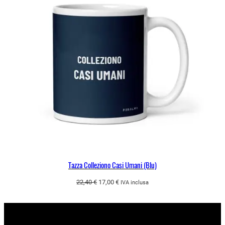
Tazza Colleziono Casi Umani (Blu)
Il
Il
22,40
€
17,00
€
IVA inclusa
prezzo
prezzo
originale
attuale
era:
è:
22,40 €.
17,00 €.