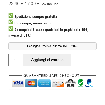
I
I
22,40
€
17,00
€
IVA inclusa
l
l
p
p
Spedizione sempre gratuita
r
r
Più compri, meno paghi
e
e
Se acquisti 3 tazze qualsiasi le paghi solo 45€,
invece di 51€!
z
z
z
z
Consegna Prevista Stimata 15/08/2026
o
o
o
a
T
Aggiungi al carrello
a
r
t
z
i
t
z
g
u
a
i
a
P
n
l
o
a
e
s
t
l
è