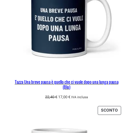
Tazza Una breve pausa è quello che ci vuole dopo una lunga pausa
(Blu)
Il
Il
22,40
€
17,00
€
IVA inclusa
prezzo
prezzo
originale
attuale
PRODO
SCONTO
era:
è:
IN
22,40 €.
17,00 €.
OFFERT