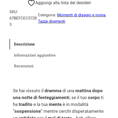
S
Aggiungi alla lista dei desideri
e
:
b
e
1
SKU:
o
Categoria:
Momenti di disagio e ironia
, 
r
7
67BEFCEC5728
r
Tazze divertenti
3
a
,
n
:
0
i
a
2
0
Descrizione
(
2
v
,
€
Informazioni aggiuntive
e
4
.
r
Recensioni
0
d
e
T
€
Se hai vissuto il
dramma
di una
mattina dopo
u
.
r
una notte di festeggiamenti
, se il tuo
corpo
ti
c
ha
tradito
e la tua
mente
è in modalità
h
“
sospensione
” mentre cerchi disperatamente
e