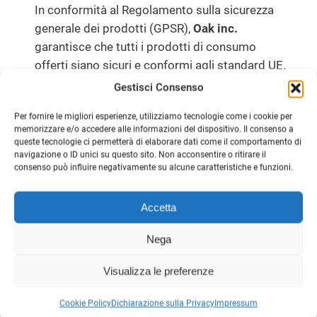
In conformità al Regolamento sulla sicurezza
generale dei prodotti (GPSR),
Oak inc.
garantisce che tutti i prodotti di consumo
offerti siano sicuri e conformi agli standard UE.
Per qualsiasi domanda o dubbio relativo alla
Gestisci Consenso
sicurezza dei prodotti, contattaci all’indirizzo
Per fornire le migliori esperienze, utilizziamo tecnologie come i cookie per
alex.oak@company.com
o scrivici
123 Main
memorizzare e/o accedere alle informazioni del dispositivo. Il consenso a
Street, Anytown, Country.
queste tecnologie ci permetterà di elaborare dati come il comportamento di
navigazione o ID unici su questo sito. Non acconsentire o ritirare il
consenso può influire negativamente su alcune caratteristiche e funzioni.
Ti potrebbero Interessare
Accetta
PRODO
SCONTO
Nega
IN
OFFERT
Visualizza le preferenze
Cookie Policy
Dichiarazione sulla Privacy
Impressum