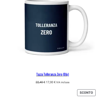
Tazza Tolleranza Zero (Blu)
Il
Il
22,40
€
17,00
€
IVA inclusa
prezzo
prezzo
originale
attuale
PRODO
SCONTO
era:
è:
IN
22,40 €.
17,00 €.
OFFERT