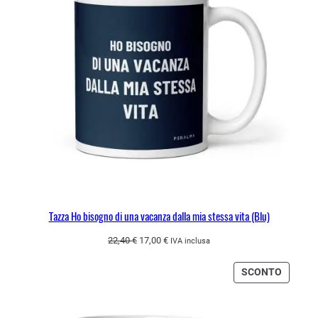
Tazza Ho bisogno di una vacanza dalla mia stessa vita (Blu)
Il
Il
22,40
€
17,00
€
IVA inclusa
prezzo
prezzo
originale
attuale
PRODO
SCONTO
era:
è:
IN
22,40 €.
17,00 €.
OFFERT